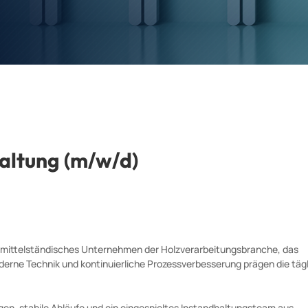
haltung (m/w/d)
es, mittelständisches Unternehmen der Holzverarbeitungsbranche, das
derne Technik und kontinuierliche Prozessverbesserung prägen die täg
en, stabile Abläufe und ein eingespieltes Instandhaltungsteam aus.