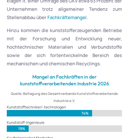
klagen lt. einer Umfrage des GKV etwa 63 Prozent der
Unternehmen trotz allgemeiner Tendenz zum
Stellenabbau über
Fachkräftemangel
.
Hinzu kommen die kunststofferzeugenden Betriebe
mit der Forschung und Entwicklung neuer,
hochtechnischer Materialien und Verbundstoffe
sowie der sich fortentwickelnde Bereich des
mechanischen und chemischen Recyclings.
Mangel an Fachkräften in der
kunststoffverarbeitenden Industrie 2026
Quelle: Befragung des Gesamtverbands Kunststoffverarbeitende
Industrie e.V.
Kunststofftechniker/-technologen
74%
74%
Kunststoff-Ingenieure
19%
19%
Kaufmännische Mitarbeiter