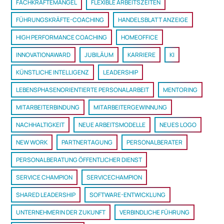
FACHKRÄFTEMANGEL
FLEXIBLE ARBEITSZEITEN
FÜHRUNGSKRÄFTE-COACHING
HANDELSBLATT ANZEIGE
HIGH PERFORMANCE COACHING
HOMEOFFICE
INNOVATIONAWARD
JUBILÄUM
KARRIERE
KI
KÜNSTLICHE INTELLIGENZ
LEADERSHIP
LEBENSPHASENORIENTIERTE PERSONALARBEIT
MENTORING
MITARBEITERBINDUNG
MITARBEITERGEWINNUNG
NACHHALTIGKEIT
NEUE ARBEITSMODELLE
NEUES LOGO
NEW WORK
PARTNERTAGUNG
PERSONALBERATER
PERSONALBERATUNG ÖFFENTLICHER DIENST
SERVICE CHAMPION
SERVICECHAMPION
SHARED LEADERSHIP
SOFTWARE-ENTWICKLUNG
UNTERNEHMERIN DER ZUKUNFT
VERBINDLICHE FÜHRUNG