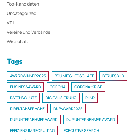
Top-Kandidaten
Uncategorized
VDI
Vereine und Verbände
Wirtschaft
Tags
AWARDWINNER2025
BDU MITGLIEDSCHAFT
BERUFSBILD
BUSINESSAWARD
CORONA
CORONA-KRISE
DATENSCHUTZ
DIGITALISIERUNG
DIIND
DIREKTANSPRACHE
DUPAWARD2025
DUPUNTERNEHMERAWARD
DUP UNTERNEHMER AWARD
EFFIZIENZ IM RECRUITING
EXECUTIVE SEARCH