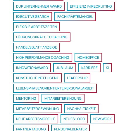
DUP UNTERNEHMER AWARD
EFFIZIENZ IM RECRUITING
EXECUTIVE SEARCH
FACHKRÄFTEMANGEL
FLEXIBLE ARBEITSZEITEN
FÜHRUNGSKRÄFTE-COACHING
HANDELSBLATT ANZEIGE
HIGH PERFORMANCE COACHING
HOMEOFFICE
INNOVATIONAWARD
JUBILÄUM
KARRIERE
KI
KÜNSTLICHE INTELLIGENZ
LEADERSHIP
LEBENSPHASENORIENTIERTE PERSONALARBEIT
MENTORING
MITARBEITERBINDUNG
MITARBEITERGEWINNUNG
NACHHALTIGKEIT
NEUE ARBEITSMODELLE
NEUES LOGO
NEW WORK
PARTNERTAGUNG
PERSONALBERATER