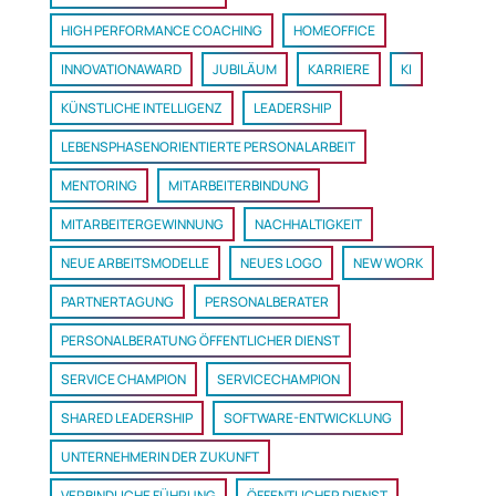
HIGH PERFORMANCE COACHING
HOMEOFFICE
INNOVATIONAWARD
JUBILÄUM
KARRIERE
KI
KÜNSTLICHE INTELLIGENZ
LEADERSHIP
LEBENSPHASENORIENTIERTE PERSONALARBEIT
MENTORING
MITARBEITERBINDUNG
MITARBEITERGEWINNUNG
NACHHALTIGKEIT
NEUE ARBEITSMODELLE
NEUES LOGO
NEW WORK
PARTNERTAGUNG
PERSONALBERATER
PERSONALBERATUNG ÖFFENTLICHER DIENST
SERVICE CHAMPION
SERVICECHAMPION
SHARED LEADERSHIP
SOFTWARE-ENTWICKLUNG
UNTERNEHMERIN DER ZUKUNFT
VERBINDLICHE FÜHRUNG
ÖFFENTLICHER DIENST