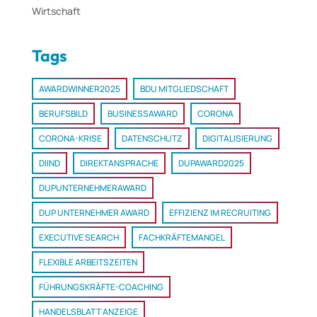
Wirtschaft
Tags
AWARDWINNER2025
BDU MITGLIEDSCHAFT
BERUFSBILD
BUSINESSAWARD
CORONA
CORONA-KRISE
DATENSCHUTZ
DIGITALISIERUNG
DIIND
DIREKTANSPRACHE
DUPAWARD2025
DUPUNTERNEHMERAWARD
DUP UNTERNEHMER AWARD
EFFIZIENZ IM RECRUITING
EXECUTIVE SEARCH
FACHKRÄFTEMANGEL
FLEXIBLE ARBEITSZEITEN
FÜHRUNGSKRÄFTE-COACHING
HANDELSBLATT ANZEIGE