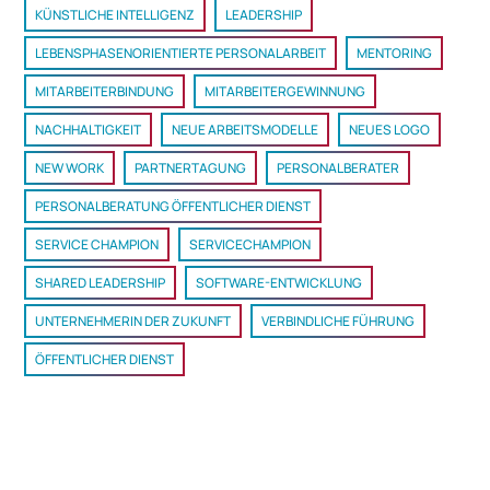
KÜNSTLICHE INTELLIGENZ
LEADERSHIP
LEBENSPHASENORIENTIERTE PERSONALARBEIT
MENTORING
MITARBEITERBINDUNG
MITARBEITERGEWINNUNG
NACHHALTIGKEIT
NEUE ARBEITSMODELLE
NEUES LOGO
NEW WORK
PARTNERTAGUNG
PERSONALBERATER
PERSONALBERATUNG ÖFFENTLICHER DIENST
SERVICE CHAMPION
SERVICECHAMPION
SHARED LEADERSHIP
SOFTWARE-ENTWICKLUNG
UNTERNEHMERIN DER ZUKUNFT
VERBINDLICHE FÜHRUNG
ÖFFENTLICHER DIENST