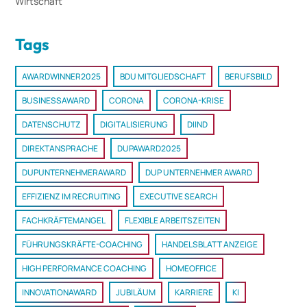
Wirtschaft
Tags
AWARDWINNER2025
BDU MITGLIEDSCHAFT
BERUFSBILD
BUSINESSAWARD
CORONA
CORONA-KRISE
DATENSCHUTZ
DIGITALISIERUNG
DIIND
DIREKTANSPRACHE
DUPAWARD2025
DUPUNTERNEHMERAWARD
DUP UNTERNEHMER AWARD
EFFIZIENZ IM RECRUITING
EXECUTIVE SEARCH
FACHKRÄFTEMANGEL
FLEXIBLE ARBEITSZEITEN
FÜHRUNGSKRÄFTE-COACHING
HANDELSBLATT ANZEIGE
HIGH PERFORMANCE COACHING
HOMEOFFICE
INNOVATIONAWARD
JUBILÄUM
KARRIERE
KI