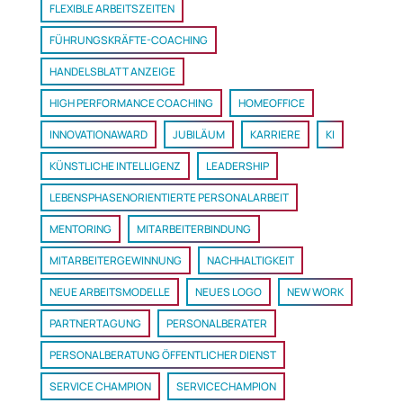
FLEXIBLE ARBEITSZEITEN
FÜHRUNGSKRÄFTE-COACHING
HANDELSBLATT ANZEIGE
HIGH PERFORMANCE COACHING
HOMEOFFICE
INNOVATIONAWARD
JUBILÄUM
KARRIERE
KI
KÜNSTLICHE INTELLIGENZ
LEADERSHIP
LEBENSPHASENORIENTIERTE PERSONALARBEIT
MENTORING
MITARBEITERBINDUNG
MITARBEITERGEWINNUNG
NACHHALTIGKEIT
NEUE ARBEITSMODELLE
NEUES LOGO
NEW WORK
PARTNERTAGUNG
PERSONALBERATER
PERSONALBERATUNG ÖFFENTLICHER DIENST
SERVICE CHAMPION
SERVICECHAMPION