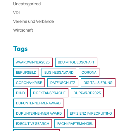
Uncategorized
VDI
Vereine und Verbände
Wirtschaft
Tags
AWARDWINNER2025
BDU MITGLIEDSCHAFT
BERUFSBILD
BUSINESSAWARD
CORONA
CORONA-KRISE
DATENSCHUTZ
DIGITALISIERUNG
DIIND
DIREKTANSPRACHE
DUPAWARD2025
DUPUNTERNEHMERAWARD
DUP UNTERNEHMER AWARD
EFFIZIENZ IM RECRUITING
EXECUTIVE SEARCH
FACHKRÄFTEMANGEL