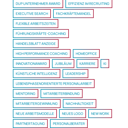
DUP UNTERNEHMER AWARD
EFFIZIENZ IM RECRUITING
EXECUTIVE SEARCH
FACHKRÄFTEMANGEL
FLEXIBLE ARBEITSZEITEN
FÜHRUNGSKRÄFTE-COACHING
HANDELSBLATT ANZEIGE
HIGH PERFORMANCE COACHING
HOMEOFFICE
INNOVATIONAWARD
JUBILÄUM
KARRIERE
KI
KÜNSTLICHE INTELLIGENZ
LEADERSHIP
LEBENSPHASENORIENTIERTE PERSONALARBEIT
MENTORING
MITARBEITERBINDUNG
MITARBEITERGEWINNUNG
NACHHALTIGKEIT
NEUE ARBEITSMODELLE
NEUES LOGO
NEW WORK
PARTNERTAGUNG
PERSONALBERATER