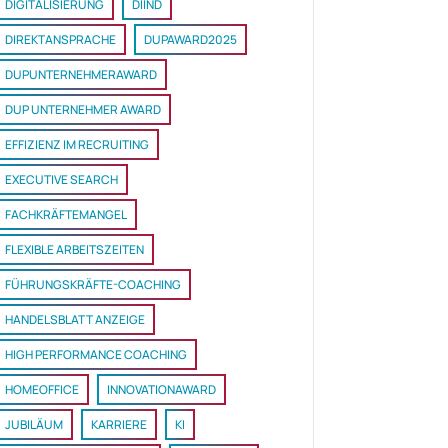
DIGITALISIERUNG
DIIND
DIREKTANSPRACHE
DUPAWARD2025
DUPUNTERNEHMERAWARD
DUP UNTERNEHMER AWARD
EFFIZIENZ IM RECRUITING
EXECUTIVE SEARCH
FACHKRÄFTEMANGEL
FLEXIBLE ARBEITSZEITEN
FÜHRUNGSKRÄFTE-COACHING
HANDELSBLATT ANZEIGE
HIGH PERFORMANCE COACHING
HOMEOFFICE
INNOVATIONAWARD
JUBILÄUM
KARRIERE
KI