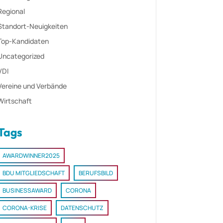
Regional
Standort-Neuigkeiten
Top-Kandidaten
Uncategorized
VDI
Vereine und Verbände
Wirtschaft
Tags
AWARDWINNER2025
BDU MITGLIEDSCHAFT
BERUFSBILD
BUSINESSAWARD
CORONA
CORONA-KRISE
DATENSCHUTZ