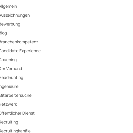
Allgemein
Auszeichnungen
Bewerbung
Blog
Branchenkompetenz
Candidate Experience
Coaching
Der Verbund
Headhunting
Ingenieure
Mitarbeitersuche
Netzwerk
Öffentlicher Dienst
Recruiting
Recruitingkanäle