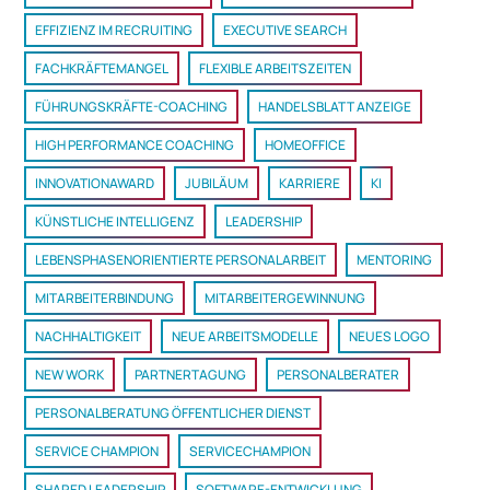
EFFIZIENZ IM RECRUITING
EXECUTIVE SEARCH
FACHKRÄFTEMANGEL
FLEXIBLE ARBEITSZEITEN
FÜHRUNGSKRÄFTE-COACHING
HANDELSBLATT ANZEIGE
HIGH PERFORMANCE COACHING
HOMEOFFICE
INNOVATIONAWARD
JUBILÄUM
KARRIERE
KI
KÜNSTLICHE INTELLIGENZ
LEADERSHIP
LEBENSPHASENORIENTIERTE PERSONALARBEIT
MENTORING
MITARBEITERBINDUNG
MITARBEITERGEWINNUNG
NACHHALTIGKEIT
NEUE ARBEITSMODELLE
NEUES LOGO
NEW WORK
PARTNERTAGUNG
PERSONALBERATER
PERSONALBERATUNG ÖFFENTLICHER DIENST
SERVICE CHAMPION
SERVICECHAMPION
SHARED LEADERSHIP
SOFTWARE-ENTWICKLUNG